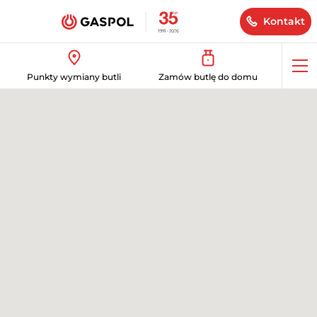
Kontakt
Op
Punkty wymiany butli
Zamów butlę do domu
me