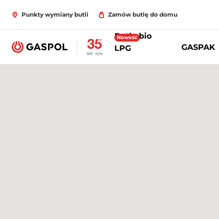
Punkty wymiany butli
Zamów butlę do domu
Butle bio
Nowość
GASPAK
LPG