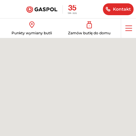
Kontakt
Op
Punkty wymiany butli
Zamów butlę do domu
me