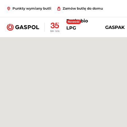
Punkty wymiany butli
Zamów butlę do domu
Butle bio
Nowość
GASPAK
LPG