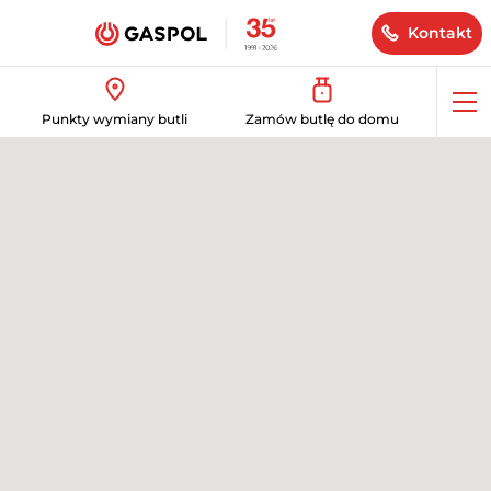
Kontakt
Op
Punkty wymiany butli
Zamów butlę do domu
me