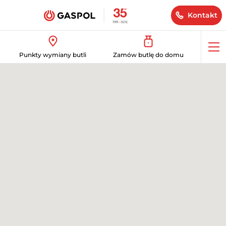
Kontakt
Op
Punkty wymiany butli
Zamów butlę do domu
me