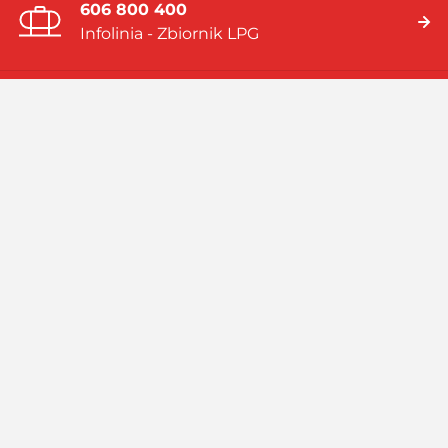
606 800 400
Infolinia - Zbiornik LPG
19 919
Infolinia - Gaz w butlach
Jesteśmy firmą multienergetyczną dostarczającą rozwiązania
energetyczne bazujące na: gazie płynnym (LPG), skroplonym
gazie ziemnym (LNG), systemach hybrydowych (zbiornik LPG i
pompa ciepła).
Czytaj więcej
Facebook
Linkedin
Instagram
Profil
GASPOL
GASPOL
YouTube
GASPOL