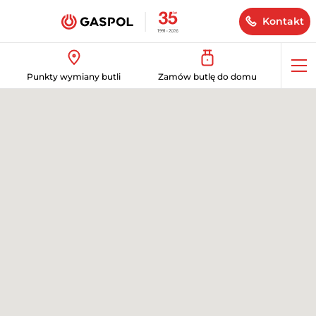
Kontakt
Op
Punkty wymiany butli
Zamów butlę do domu
me