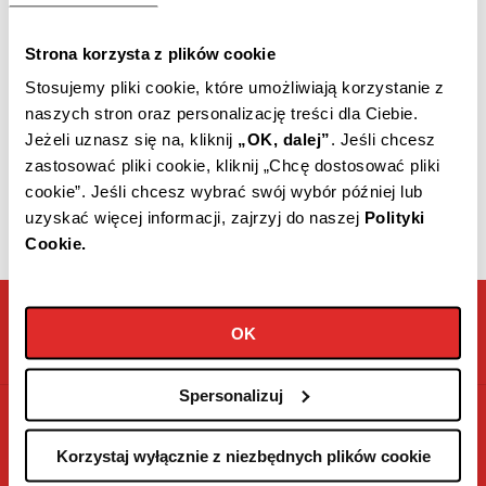
Klienta GASPOLU oraz można go
pobrać na stronie.
Strona korzysta z plików cookie
Stosujemy pliki cookie, które umożliwiają korzystanie z
naszych stron oraz personalizację treści dla Ciebie.
Jeżeli uznasz się na, kliknij
„OK, dalej”
.
Jeśli chcesz
Popierz cennik usług i opłat
GASPOL
zastosować pliki cookie, kliknij „Chcę dostosować pliki
cookie”.
Jeśli chcesz wybrać swój wybór później lub
uzyskać więcej informacji, zajrzyj do naszej
Polityki
Cookie.
Jesteś naszym klientem?
OK
Skontaktuj się z nami przez Portal Klienta
Spersonalizuj
606 800 400
Infolinia - Zbiornik LPG
Korzystaj wyłącznie z niezbędnych plików cookie