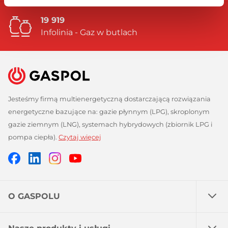
19 919
Infolinia - Gaz w butlach
Jesteśmy firmą multienergetyczną dostarczającą rozwiązania
energetyczne bazujące na: gazie płynnym (LPG), skroplonym
gazie ziemnym (LNG), systemach hybrydowych (zbiornik LPG i
pompa ciepła).
Czytaj więcej
Facebook
Linkedin
Instagram
Profil
GASPOL
GASPOL
YouTube
GASPOL
O GASPOLU