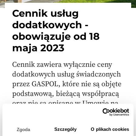
Cennik usług
dodatkowych -
obowiązuje od 18
maja 2023
Cennik zawiera wyłącznie ceny
dodatkowych usług świadczonych
przez GASPOL, które nie są objęte
podstawową, bieżącą współpracą
oraz nie są opisane w Umowie na
wykonanie instalacji zbiornikowej
oraz dostawy gazu. Cennik
Szczegóły
O plikach cookies
Zgoda
dostępny jest w Dziale Obsługi