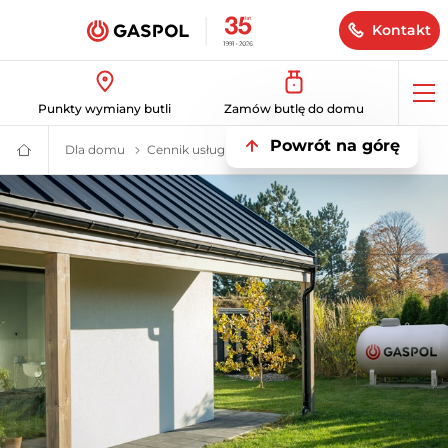
Kontakt
Op
Punkty wymiany butli
Zamów butlę do domu
me
Powrót na górę
Dla domu
Ogrzewanie dla domu
Cennik usług
GASPOL
–
Gaz
płynny,
bio
LPG,
instalacje
zbiornikowe
i
hybrydowe