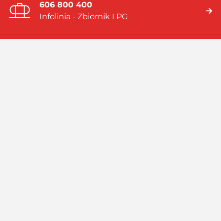
606 800 400
Infolinia - Zbiornik LPG
19 919
Infolinia - Gaz w butlach
Jesteśmy firmą multienergetyczną dostarczającą rozwiązania
energetyczne bazujące na: gazie płynnym (LPG), skroplonym
gazie ziemnym (LNG), systemach hybrydowych (zbiornik LPG i
pompa ciepła).
Czytaj więcej
Facebook
Linkedin
Instagram
Profil
GASPOL
GASPOL
YouTube
GASPOL