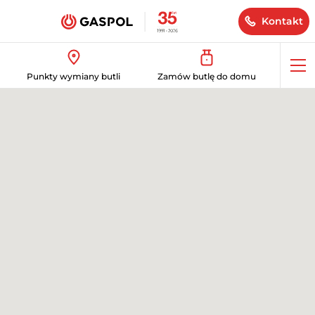
Kontakt
Op
Punkty wymiany butli
Zamów butlę do domu
me